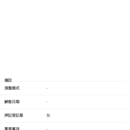
備註
清盤模式
-
解散日期
-
押記登記冊
無
重要事項
-