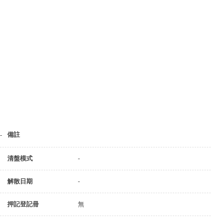
備註
-
清盤模式
-
解散日期
-
押記登記冊
無