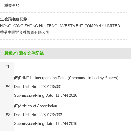
重要事項
-
公司名稱記錄
11-01-2016
HONG KONG ZHONG HUI FENG INVESTMENT COMPANY LIMITED
香港中匯豐金融投資有限公司
最近3年遞交文件記錄
#1
(E)FNNC1 - Incorporation Form (Company Limited by Shares)
#2
Doc. Ref. No.: 22801235031
Submission/Filing Date: 11-JAN-2016
(E)Articles of Association
#3
Doc. Ref. No.: 22801235032
Submission/Filing Date: 11-JAN-2016