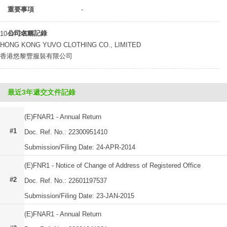
重要事項
-
公司名稱記錄
10-04-2008
HONG KONG YUVO CLOTHING CO., LIMITED
香港悠黎豐服裝有限公司
最近3年遞交文件記錄
(E)FNAR1 - Annual Return
#1
Doc. Ref. No.: 22300951410
Submission/Filing Date: 24-APR-2014
(E)FNR1 - Notice of Change of Address of Registered Office
#2
Doc. Ref. No.: 22601197537
Submission/Filing Date: 23-JAN-2015
(E)FNAR1 - Annual Return