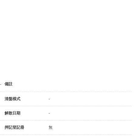
備註
-
清盤模式
-
解散日期
-
押記登記冊
無