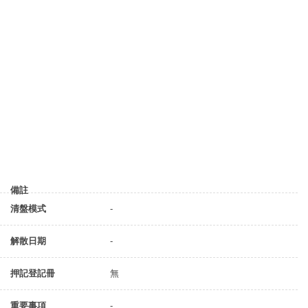
備註
清盤模式
-
解散日期
-
押記登記冊
無
重要事項
-