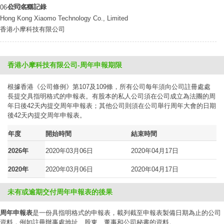
公司名稱記錄
06-03-2020
Hong Kong Xiaomo Technology Co., Limited
香港小摩科技有限公司
香港小摩科技有限公司-周年申報期限
根據香港《公司條例》第107及109條，所有公司每年須向公司註冊處處
長提交具指明格式的申報表。有股本的私人公司須在公司成立為法團的周
年日後42天內提交周年申報表；其他公司則須在公司舉行周年大會的日期
後42天內提交周年申報表。
年度
開始時間
結束時間
2026年
2020年03月06日
2020年04月17日
2020年
2020年03月06日
2020年04月17日
未有或逾期交付周年申報表的後果
周年申報表
是一份具指明格式的申報表，載列截至申報表製備日期為止的公司
資料，例如註冊辦事處地址、股東、董事和公司秘書的資料。