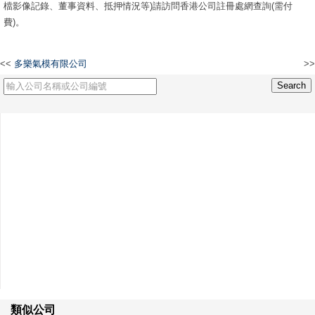
檔影像記錄、董事資料、抵押情況等)請訪問香港公司註冊處網查詢(需付
費)。
<<
多樂氣模有限公司
>>
MTK 48 Limited
類似公司