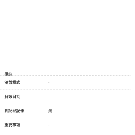
備註
清盤模式
-
解散日期
-
押記登記冊
無
重要事項
-