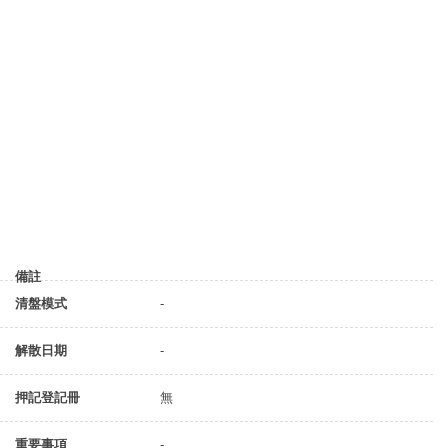
備註
清盤模式
-
解散日期
-
押記登記冊
無
重要事項
-