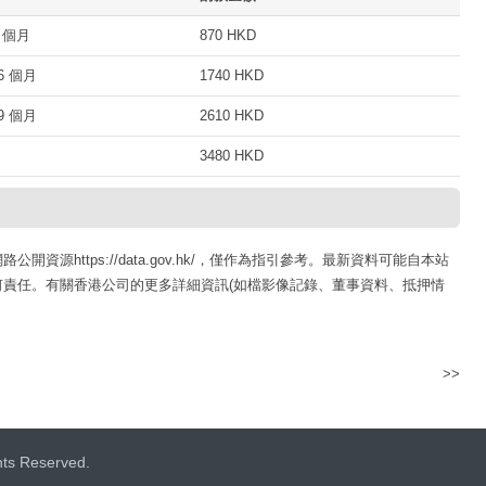
 個月
870 HKD
 個月
1740 HKD
 個月
2610 HKD
3480 HKD
源https://data.gov.hk/，僅作為指引參考。最新資料可能自本站
責任。有關香港公司的更多詳細資訊(如檔影像記錄、董事資料、抵押情
>>
美諾亞國際貿易有限公司
hts Reserved.