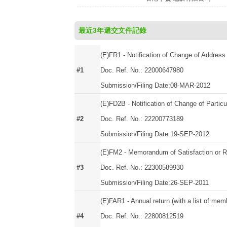
最近3年遞交文件記錄
(E)FR1 - Notification of Change of Address
#1
Doc. Ref. No.: 22000647980
Submission/Filing Date:08-MAR-2012
(E)FD2B - Notification of Change of Particu
#2
Doc. Ref. No.: 22200773189
Submission/Filing Date:19-SEP-2012
(E)FM2 - Memorandum of Satisfaction or R
#3
Doc. Ref. No.: 22300589930
Submission/Filing Date:26-SEP-2011
(E)FAR1 - Annual return (with a list of mem
#4
Doc. Ref. No.: 22800812519