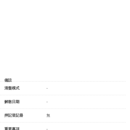
備註
清盤模式
-
解散日期
-
押記登記冊
無
重要事項
-