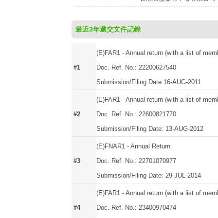
最近3年遞交文件記錄
(E)FAR1 - Annual return (with a list of mem
#1
Doc. Ref. No.: 22200627540
Submission/Filing Date:16-AUG-2011
(E)FAR1 - Annual return (with a list of mem
#2
Doc. Ref. No.: 22600821770
Submission/Filing Date: 13-AUG-2012
(E)FNAR1 - Annual Return
#3
Doc. Ref. No.: 22701070977
Submission/Filing Date: 29-JUL-2014
(E)FAR1 - Annual return (with a list of mem
#4
Doc. Ref. No.: 23400970474