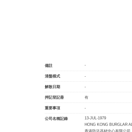
-
備註
清盤模式
-
解散日期
-
押記登記冊
有
重要事項
-
13-JUL-1979
公司名稱記錄
HONG KONG BURGLAR A
香港防盜器材中心有限公司