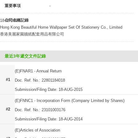
重要事項
-
公司名稱記錄
18-08-2014
Hong Kong Beautiful Home Wallpaper Set Of Stationery Co., Limited
香港美麗家園牆紙配套用品有限公司
最近3年遞交文件記錄
(E)FNAR1 - Annual Return
#1
Doc. Ref. No.: 22801184018
Submission/Filing Date: 18-AUG-2015
(E)FNNC1 - Incorporation Form (Company Limited by Shares)
#2
Doc. Ref. No.: 23101003176
Submission/Filing Date: 18-AUG-2014
(E)Articles of Association