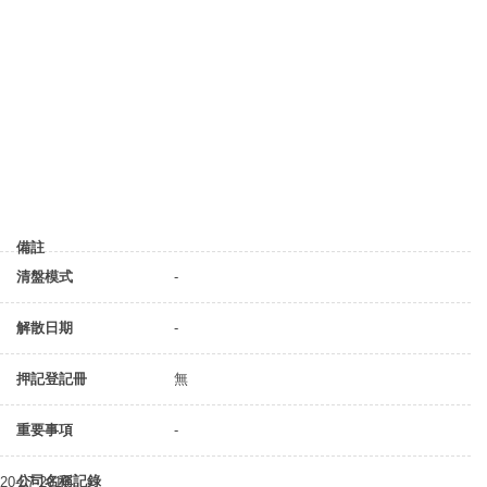
備註
清盤模式
-
解散日期
-
押記登記冊
無
重要事項
-
公司名稱記錄
20-07-2016