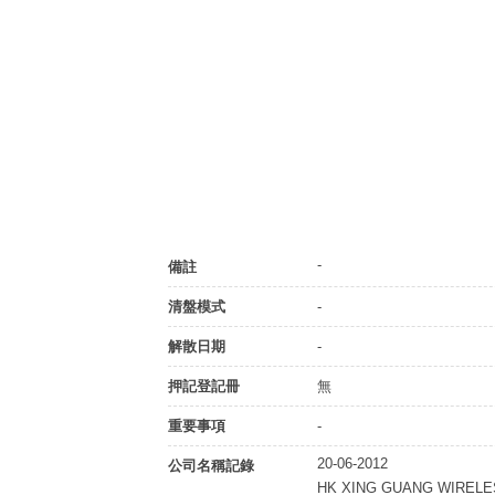
-
備註
清盤模式
-
解散日期
-
押記登記冊
無
重要事項
-
20-06-2012
公司名稱記錄
HK XING GUANG WIREL