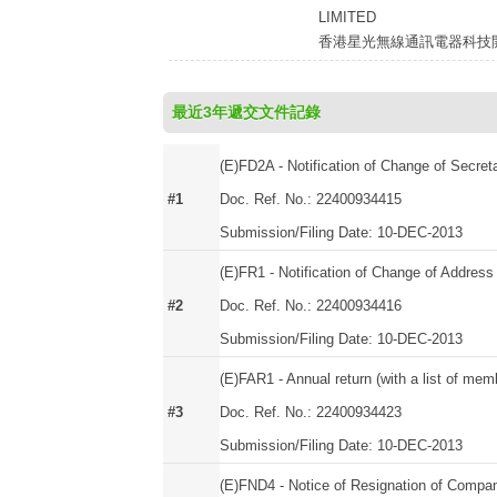
LIMITED
香港星光無線通訊電器科技
最近3年遞交文件記錄
(E)FD2A - Notification of Change of Secret
#1
Doc. Ref. No.: 22400934415
Submission/Filing Date: 10-DEC-2013
(E)FR1 - Notification of Change of Address
#2
Doc. Ref. No.: 22400934416
Submission/Filing Date: 10-DEC-2013
(E)FAR1 - Annual return (with a list of mem
#3
Doc. Ref. No.: 22400934423
Submission/Filing Date: 10-DEC-2013
(E)FND4 - Notice of Resignation of Compan