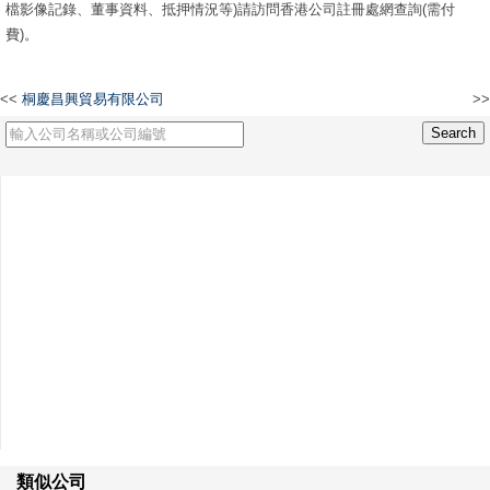
檔影像記錄、董事資料、抵押情況等)請訪問香港公司註冊處網查詢(需付
費)。
<<
桐慶昌興貿易有限公司
>>
鄭雄記蝦欄有限公司
類似公司