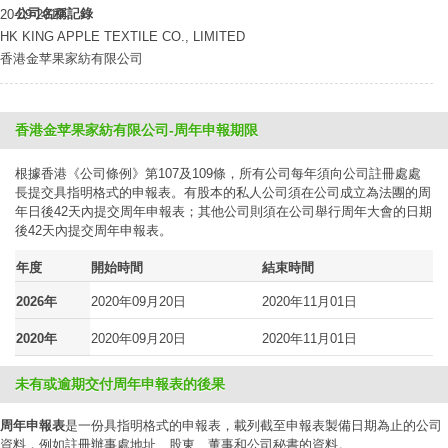
公司名稱記錄
20-09-2019
HK KING APPLE TEXTILE CO., LIMITED
香港金苹果家紡有限公司
香港金苹果家紡有限公司-周年申報期限
根據香港《公司條例》第107及109條，所有公司每年須向公司註冊處處
長提交具指明格式的申報表。有股本的私人公司須在公司成立為法團的周
年日後42天內提交周年申報表；其他公司則須在公司舉行周年大會的日期
後42天內提交周年申報表。
年度
開始時間
結束時間
2026年
2020年09月20日
2020年11月01日
2020年
2020年09月20日
2020年11月01日
未有或逾期交付周年申報表的後果
周年申報表
是一份具指明格式的申報表，載列截至申報表製備日期為止的公司
資料，例如註冊辦事處地址、股東、董事和公司秘書的資料。