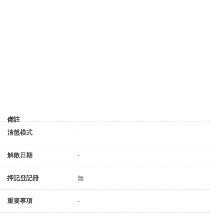
備註
清盤模式
-
解散日期
-
押記登記冊
無
重要事項
-