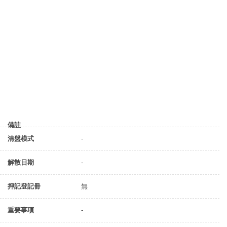
備註
清盤模式
-
解散日期
-
押記登記冊
無
重要事項
-