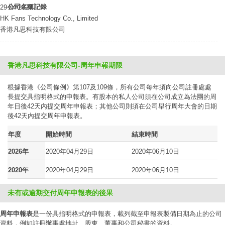
公司名稱記錄
29-04-2020
HK Fans Technology Co., Limited
香港凡思科技有限公司
香港凡思科技有限公司-周年申報期限
根據香港《公司條例》第107及109條，所有公司每年須向公司註冊處處
長提交具指明格式的申報表。有股本的私人公司須在公司成立為法團的周
年日後42天內提交周年申報表；其他公司則須在公司舉行周年大會的日期
後42天內提交周年申報表。
年度
開始時間
結束時間
2026年
2020年04月29日
2020年06月10日
2020年
2020年04月29日
2020年06月10日
未有或逾期交付周年申報表的後果
周年申報表
是一份具指明格式的申報表，載列截至申報表製備日期為止的公司
資料，例如註冊辦事處地址、股東、董事和公司秘書的資料。