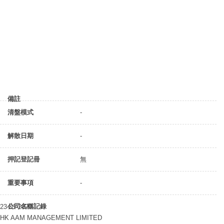
備註
清盤模式
-
解散日期
-
押記登記冊
無
重要事項
-
公司名稱記錄
23-01-2020
HK AAM MANAGEMENT LIMITED