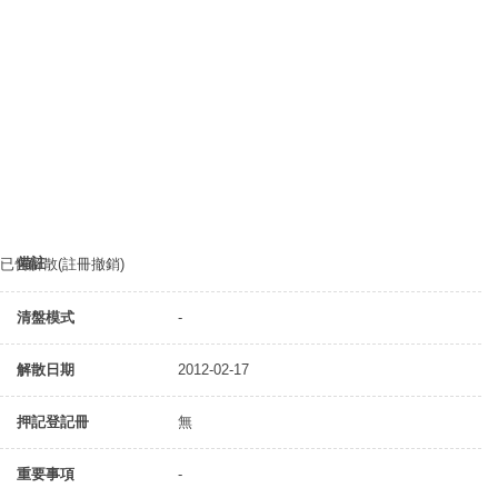
備註
已告解散(註冊撤銷)
清盤模式
-
解散日期
2012-02-17
押記登記冊
無
重要事項
-