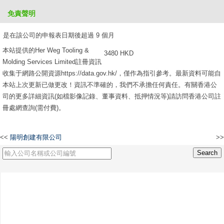
免責聲明
2610 HKD
是在該公司的申報表日期後超過 9 個月
本站提供的Her Weg Tooling &
3480 HKD
Molding Services Limited註冊資訊
收集于網路公開資源https://data.gov.hk/，僅作為指引參考。最新資料可能自
本站上次更新已做更改！資訊不準確的，我們不承擔任何責任。有關香港公
司的更多詳細資訊(如檔影像記錄、董事資料、抵押情況等)請訪問香港公司註
冊處網查詢(需付費)。
<<
陽明創建有限公司
>>
駿明創建有限公司