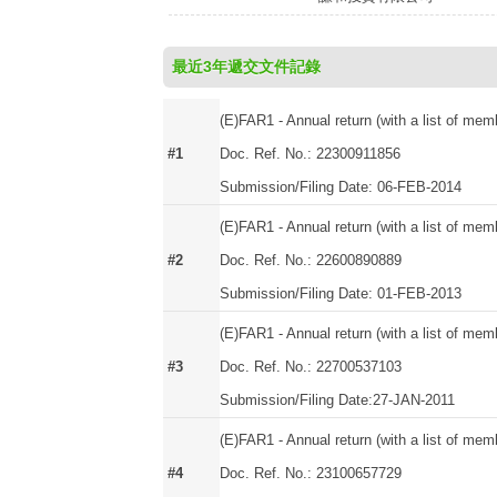
最近3年遞交文件記錄
(E)FAR1 - Annual return (with a list of mem
#1
Doc. Ref. No.: 22300911856
Submission/Filing Date: 06-FEB-2014
(E)FAR1 - Annual return (with a list of mem
#2
Doc. Ref. No.: 22600890889
Submission/Filing Date: 01-FEB-2013
(E)FAR1 - Annual return (with a list of mem
#3
Doc. Ref. No.: 22700537103
Submission/Filing Date:27-JAN-2011
(E)FAR1 - Annual return (with a list of mem
#4
Doc. Ref. No.: 23100657729