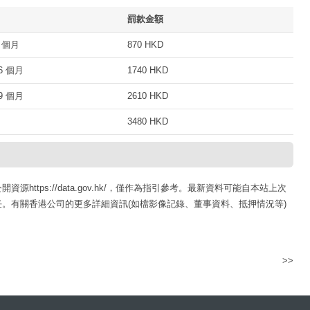
罰款金額
 個月
870 HKD
 個月
1740 HKD
 個月
2610 HKD
3480 HKD
ttps://data.gov.hk/，僅作為指引參考。最新資料可能自本站上次
。有關香港公司的更多詳細資訊(如檔影像記錄、董事資料、抵押情況等)
>>
AVANT COMPUTER TECHNOLOGY LIMITED