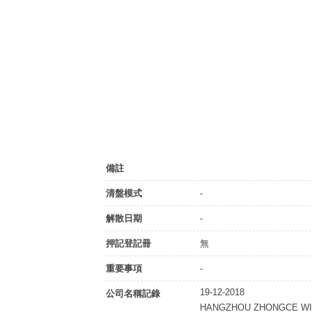
備註
清盤模式
-
解散日期
-
押記登記冊
無
重要事項
-
19-12-2018
公司名稱記錄
HANGZHOU ZHONGCE WI