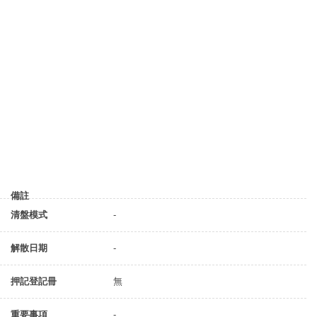
備註
清盤模式
-
解散日期
-
押記登記冊
無
重要事項
-