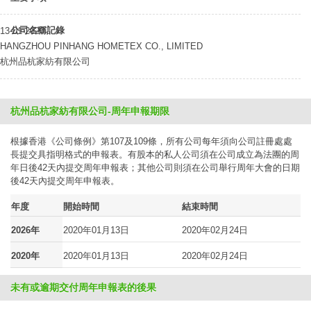
公司名稱記錄
13-01-2020
HANGZHOU PINHANG HOMETEX CO., LIMITED
杭州品杭家紡有限公司
杭州品杭家紡有限公司-周年申報期限
根據香港《公司條例》第107及109條，所有公司每年須向公司註冊處處
長提交具指明格式的申報表。有股本的私人公司須在公司成立為法團的周
年日後42天內提交周年申報表；其他公司則須在公司舉行周年大會的日期
後42天內提交周年申報表。
年度
開始時間
結束時間
2026年
2020年01月13日
2020年02月24日
2020年
2020年01月13日
2020年02月24日
未有或逾期交付周年申報表的後果