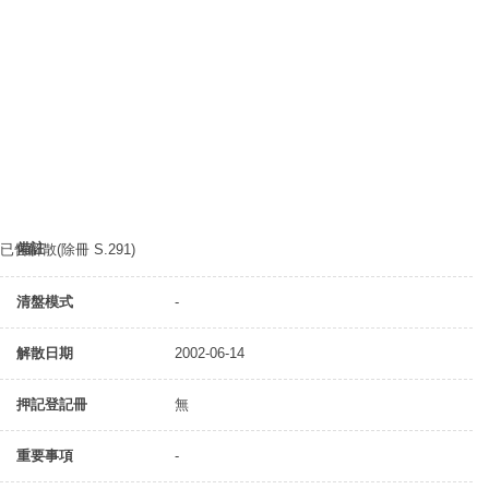
備註
已告解散(除冊 S.291)
清盤模式
-
解散日期
2002-06-14
押記登記冊
無
重要事項
-