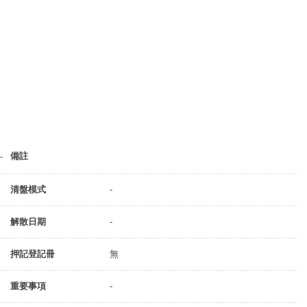
備註
-
清盤模式
-
解散日期
-
押記登記冊
無
重要事項
-