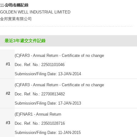
公司名稱記錄
11-JAN-1994
GOLDEN WELL INDUSTRIAL LIMITED
金邦實業有限公司
最近3年遞交文件記錄
(C)FAR3 - Annual Return - Certificate of no change
#1
Doc. Ref. No.: 22501101046
Submission/Filing Date: 13-JAN-2014
(C)FAR3 - Annual Return - Certificate of no change
#2
Doc. Ref. No.: 22700813482
Submission/Filing Date: 17-JAN-2013
(E)FNAR1 - Annual Return
#3
Doc. Ref. No.: 23501028716
Submission/Filing Date: 11-JAN-2015