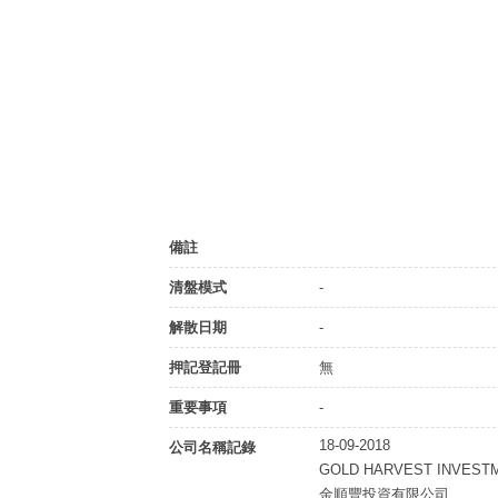
備註
清盤模式
-
解散日期
-
押記登記冊
無
重要事項
-
18-09-2018
公司名稱記錄
GOLD HARVEST INVESTM
金順豐投資有限公司