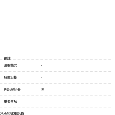
備註
清盤模式
-
解散日期
-
押記登記冊
無
重要事項
-
公司名稱記錄
28-02-2020