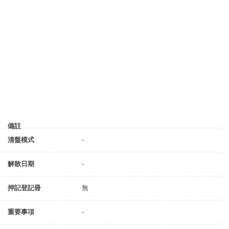
備註
清盤模式
-
解散日期
-
押記登記冊
無
重要事項
-