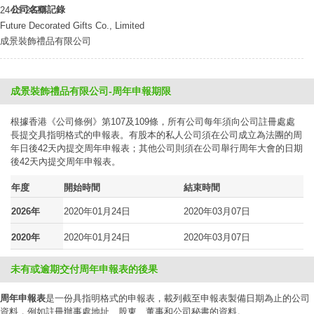
公司名稱記錄
24-01-2020
Future Decorated Gifts Co., Limited
成景裝飾禮品有限公司
成景裝飾禮品有限公司-周年申報期限
根據香港《公司條例》第107及109條，所有公司每年須向公司註冊處處
長提交具指明格式的申報表。有股本的私人公司須在公司成立為法團的周
年日後42天內提交周年申報表；其他公司則須在公司舉行周年大會的日期
後42天內提交周年申報表。
年度
開始時間
結束時間
2026年
2020年01月24日
2020年03月07日
2020年
2020年01月24日
2020年03月07日
未有或逾期交付周年申報表的後果
周年申報表
是一份具指明格式的申報表，載列截至申報表製備日期為止的公司
資料，例如註冊辦事處地址、股東、董事和公司秘書的資料。