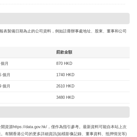
報表製備日期為止的公司資料，例如註冊辦事處地址、股東、董事和公司
罰款金額
 個月
870 HKD
 個月
1740 HKD
 個月
2610 HKD
3480 HKD
ttps://data.gov.hk/，僅作為指引參考。最新資料可能自本站上次
。有關香港公司的更多詳細資訊(如檔影像記錄、董事資料、抵押情況等)