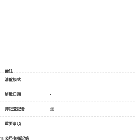
備註
清盤模式
-
解散日期
-
押記登記冊
無
重要事項
-
公司名稱記錄
19-12-2016