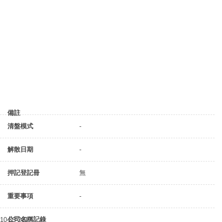
備註
清盤模式
-
解散日期
-
押記登記冊
無
重要事項
-
公司名稱記錄
10-03-2017