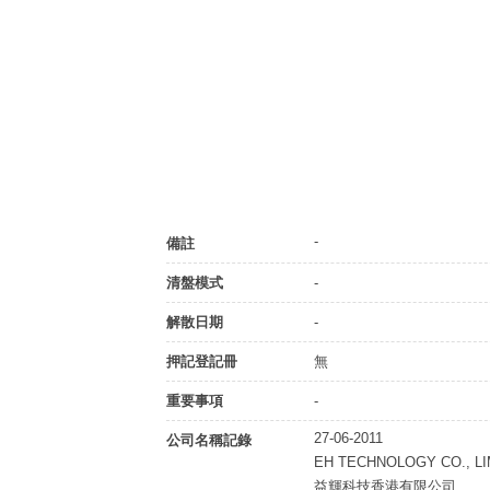
-
備註
清盤模式
-
解散日期
-
押記登記冊
無
重要事項
-
27-06-2011
公司名稱記錄
EH TECHNOLOGY CO., LI
益輝科技香港有限公司