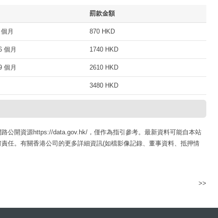
罰款金額
 個月
870 HKD
 個月
1740 HKD
 個月
2610 HKD
3480 HKD
源https://data.gov.hk/，僅作為指引參考。最新資料可能自本站
責任。有關香港公司的更多詳細資訊(如檔影像記錄、董事資料、抵押情
>>
添陽有限公司