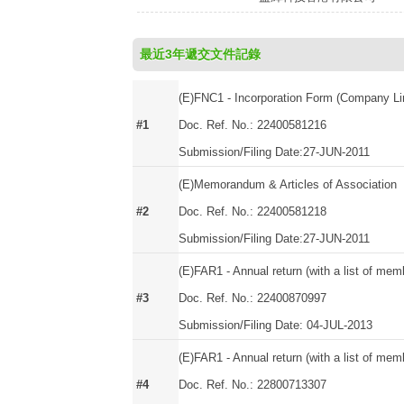
最近3年遞交文件記錄
(E)FNC1 - Incorporation Form (Company Li
#1
Doc. Ref. No.: 22400581216
Submission/Filing Date:27-JUN-2011
(E)Memorandum & Articles of Association
#2
Doc. Ref. No.: 22400581218
Submission/Filing Date:27-JUN-2011
(E)FAR1 - Annual return (with a list of mem
#3
Doc. Ref. No.: 22400870997
Submission/Filing Date: 04-JUL-2013
(E)FAR1 - Annual return (with a list of mem
#4
Doc. Ref. No.: 22800713307