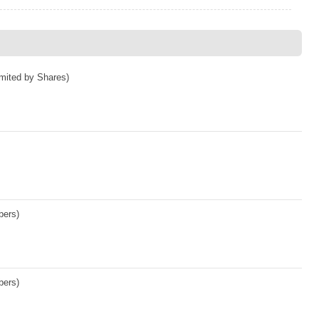
mited by Shares)
bers)
bers)