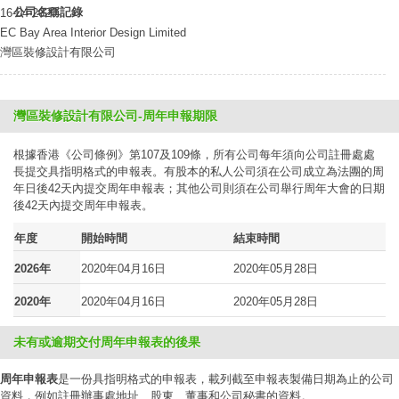
公司名稱記錄
16-04-2020
EC Bay Area Interior Design Limited
灣區裝修設計有限公司
灣區裝修設計有限公司-周年申報期限
根據香港《公司條例》第107及109條，所有公司每年須向公司註冊處處
長提交具指明格式的申報表。有股本的私人公司須在公司成立為法團的周
年日後42天內提交周年申報表；其他公司則須在公司舉行周年大會的日期
後42天內提交周年申報表。
年度
開始時間
結束時間
2026年
2020年04月16日
2020年05月28日
2020年
2020年04月16日
2020年05月28日
未有或逾期交付周年申報表的後果
周年申報表
是一份具指明格式的申報表，載列截至申報表製備日期為止的公司
資料，例如註冊辦事處地址、股東、董事和公司秘書的資料。