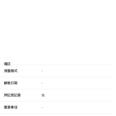
備註
清盤模式
-
解散日期
-
押記登記冊
無
重要事項
-