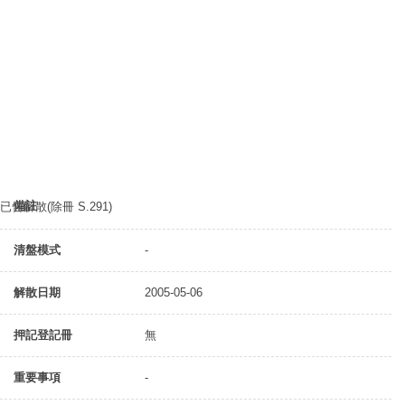
備註
已告解散(除冊 S.291)
清盤模式
-
解散日期
2005-05-06
押記登記冊
無
重要事項
-