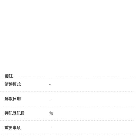
備註
清盤模式
-
解散日期
-
押記登記冊
無
重要事項
-