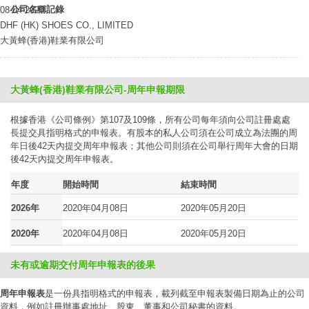
公司名稱記錄
08-04-2020
DHF (HK) SHOES CO., LIMITED
大黃蜂(香港)鞋業有限公司
大黃蜂(香港)鞋業有限公司-周年申報期限
根據香港《公司條例》第107及109條，所有公司每年須向公司註冊處處
長提交具指明格式的申報表。有股本的私人公司須在公司成立為法團的周
年日後42天內提交周年申報表；其他公司則須在公司舉行周年大會的日期
後42天內提交周年申報表。
年度
開始時間
結束時間
2026年
2020年04月08日
2020年05月20日
2020年
2020年04月08日
2020年05月20日
未有或逾期交付周年申報表的後果
周年申報表
是一份具指明格式的申報表，載列截至申報表製備日期為止的公司
資料，例如註冊辦事處地址、股東、董事和公司秘書的資料。