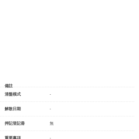
備註
清盤模式
-
解散日期
-
押記登記冊
無
重要事項
-