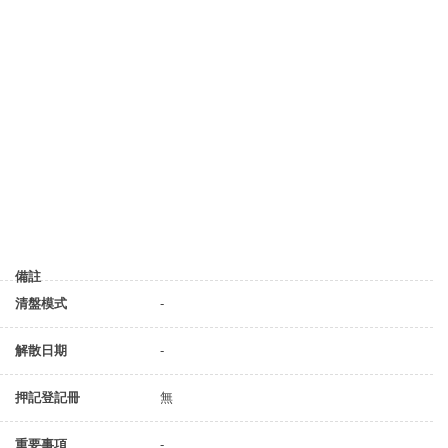
備註
清盤模式
-
解散日期
-
押記登記冊
無
重要事項
-