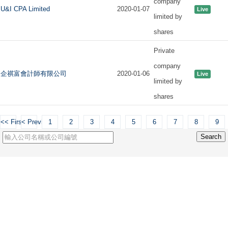
company
U&I CPA Limited
2020-01-07
Live
limited by
shares
Private
company
企祺富會計師有限公司
2020-01-06
Live
limited by
shares
<< First
< Previous
1
2
3
4
5
6
7
8
9