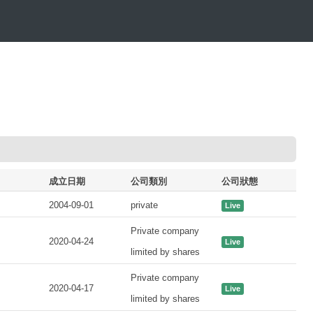
成立日期
公司類別
公司狀態
2004-09-01
private
Live
Private company
2020-04-24
Live
limited by shares
Private company
2020-04-17
Live
limited by shares