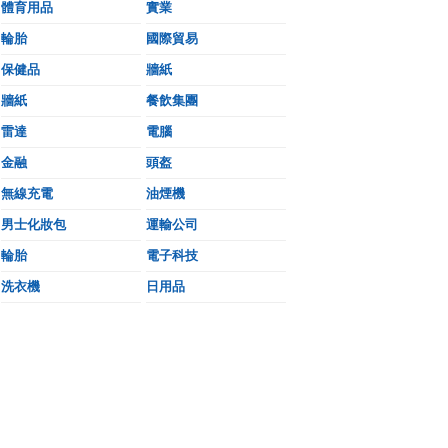
體育用品
實業
輪胎
國際貿易
保健品
牆紙
牆紙
餐飲集團
雷達
電腦
金融
頭盔
無線充電
油煙機
男士化妝包
運輸公司
輪胎
電子科技
洗衣機
日用品