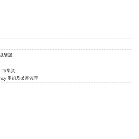
審計及鑒證
ts 上市集資
solvency 重組及破產管理