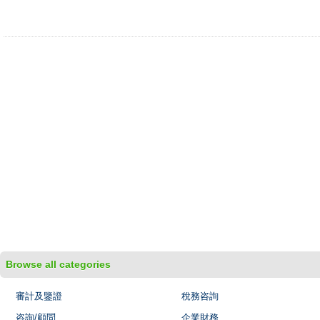
Browse all categories
審計及鑒證
稅務咨詢
咨詢/顧問
企業財務