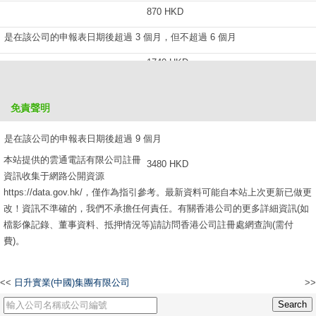
870 HKD
是在該公司的申報表日期後超過 3 個月，但不超過 6 個月
1740 HKD
是在該公司的申報表日期後超過 6 個月，但不超過 9 個月
免責聲明
2610 HKD
是在該公司的申報表日期後超過 9 個月
本站提供的雲通電話有限公司註冊
3480 HKD
資訊收集于網路公開資源
https://data.gov.hk/，僅作為指引參考。最新資料可能自本站上次更新已做更
改！資訊不準確的，我們不承擔任何責任。有關香港公司的更多詳細資訊(如
檔影像記錄、董事資料、抵押情況等)請訪問香港公司註冊處網查詢(需付
費)。
<<
日升實業(中國)集團有限公司
>>
恩杜圖羊絨投資咨詢有限公司