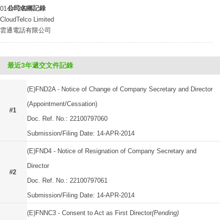
公司名稱記錄
01-04-2014
CloudTelco Limited
雲通電話有限公司
最近3年遞交文件記錄
(E)FND2A - Notice of Change of Company Secretary and Director
(Appointment/Cessation)
#1
Doc. Ref. No.: 22100797060
Submission/Filing Date: 14-APR-2014
(E)FND4 - Notice of Resignation of Company Secretary and
Director
#2
Doc. Ref. No.: 22100797061
Submission/Filing Date: 14-APR-2014
(E)FNNC3 - Consent to Act as First Director
(Pending)