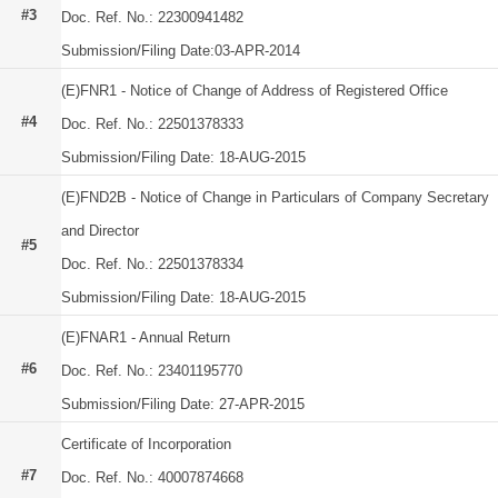
#3
Doc. Ref. No.: 22300941482
Submission/Filing Date:03-APR-2014
(E)FNR1 - Notice of Change of Address of Registered Office
#4
Doc. Ref. No.: 22501378333
Submission/Filing Date: 18-AUG-2015
(E)FND2B - Notice of Change in Particulars of Company Secretary
and Director
#5
Doc. Ref. No.: 22501378334
Submission/Filing Date: 18-AUG-2015
(E)FNAR1 - Annual Return
#6
Doc. Ref. No.: 23401195770
Submission/Filing Date: 27-APR-2015
Certificate of Incorporation
#7
Doc. Ref. No.: 40007874668