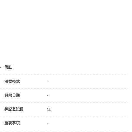
備註
-
清盤模式
-
解散日期
-
押記登記冊
無
重要事項
-