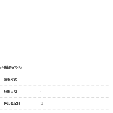
備註
已告解散(其他)
清盤模式
-
解散日期
-
押記登記冊
無