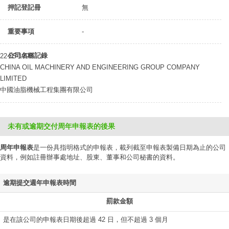
押記登記冊
無
重要事項
-
公司名稱記錄
22-05-1998
CHINA OIL MACHINERY AND ENGINEERING GROUP COMPANY
LIMITED
中國油脂機械工程集團有限公司
未有或逾期交付周年申報表的後果
周年申報表
是一份具指明格式的申報表，載列截至申報表製備日期為止的公司
資料，例如註冊辦事處地址、股東、董事和公司秘書的資料。
逾期提交週年申報表時間
罰款金額
是在該公司的申報表日期後超過 42 日，但不超過 3 個月