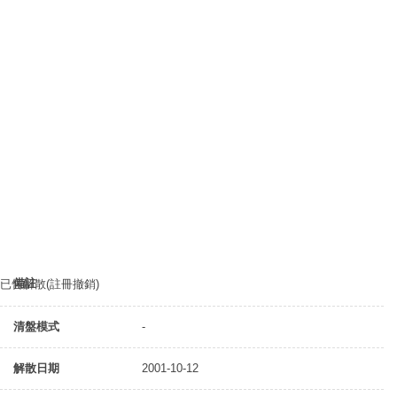
備註
已告解散(註冊撤銷)
清盤模式
-
解散日期
2001-10-12