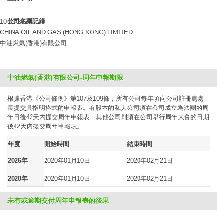
公司名稱記錄
10-01-2020
CHINA OIL AND GAS (HONG KONG) LIMITED
中油燃氣(香港)有限公司
中油燃氣(香港)有限公司-周年申報期限
根據香港《公司條例》第107及109條，所有公司每年須向公司註冊處處
長提交具指明格式的申報表。有股本的私人公司須在公司成立為法團的周
年日後42天內提交周年申報表；其他公司則須在公司舉行周年大會的日期
後42天內提交周年申報表。
年度
開始時間
結束時間
2026年
2020年01月10日
2020年02月21日
2020年
2020年01月10日
2020年02月21日
未有或逾期交付周年申報表的後果