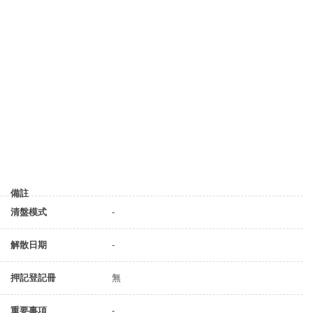
備註
清盤模式
-
解散日期
-
押記登記冊
無
重要事項
-