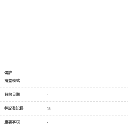
備註
清盤模式
-
解散日期
-
押記登記冊
無
重要事項
-