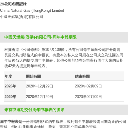
公司名稱記錄
29-12-2017
China Natural Gas (HongKong) Limited
中國天燃氣(香港)有限公司
中國天燃氣(香港)有限公司-周年申報期限
根據香港《公司條例》第107及109條，所有公司每年須向公司註冊處處
長提交具指明格式的申報表。有股本的私人公司須在公司成立為法團的周
年日後42天內提交周年申報表；其他公司則須在公司舉行周年大會的日期
後42天內提交周年申報表。
年度
開始時間
結束時間
2026年
2020年12月29日
2020年02月09日
2020年
2020年12月29日
2020年02月09日
未有或逾期交付周年申報表的後果
周年申報表
是一份具指明格式的申報表，載列截至申報表製備日期為止的公司
資料，例如註冊辦事處地址、股東、董事和公司秘書的資料。