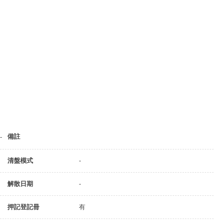
備註
-
清盤模式
-
解散日期
-
押記登記冊
有