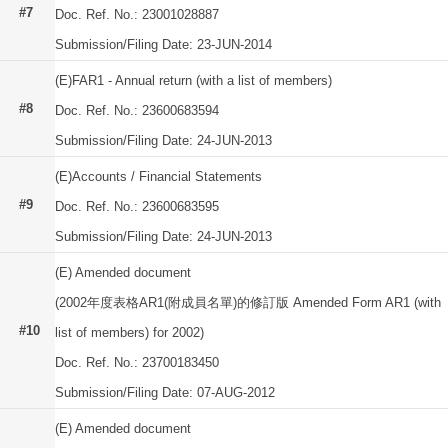
#7
Doc. Ref. No.: 23001028887
Submission/Filing Date: 23-JUN-2014
(E)FAR1 - Annual return (with a list of members)
#8
Doc. Ref. No.: 23600683594
Submission/Filing Date: 24-JUN-2013
(E)Accounts / Financial Statements
#9
Doc. Ref. No.: 23600683595
Submission/Filing Date: 24-JUN-2013
(E) Amended document
(2002年度表格AR1(附成員名單)的修訂版 Amended Form AR1 (with
#10
list of members) for 2002)
Doc. Ref. No.: 23700183450
Submission/Filing Date: 07-AUG-2012
(E) Amended document