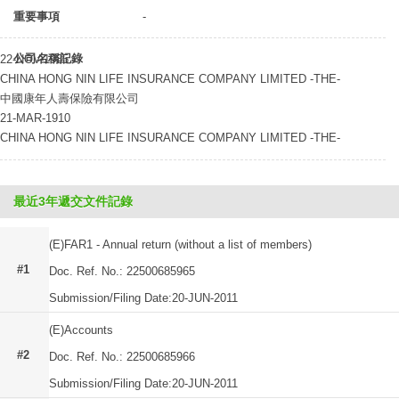
重要事項
-
公司名稱記錄
22-NOV-1985
CHINA HONG NIN LIFE INSURANCE COMPANY LIMITED -THE-
中國康年人壽保險有限公司
21-MAR-1910
CHINA HONG NIN LIFE INSURANCE COMPANY LIMITED -THE-
最近3年遞交文件記錄
(E)FAR1 - Annual return (without a list of members)
#1
Doc. Ref. No.: 22500685965
Submission/Filing Date:20-JUN-2011
(E)Accounts
#2
Doc. Ref. No.: 22500685966
Submission/Filing Date:20-JUN-2011