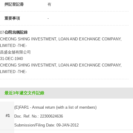
押記登記冊
有
重要事項
-
公司名稱記錄
07-DEC-1995
CHEONG SHING INVESTMENT, LOAN AND EXCHANGE COMPANY,
LIMITED -THE-
昌盛金舖有限公司
31-DEC-1940
CHEONG SHING INVESTMENT, LOAN AND EXCHANGE COMPANY,
LIMITED -THE-
最近3年遞交文件記錄
(E)FAR1 - Annual return (with a list of members)
#1
Doc. Ref. No.: 22300624636
Submission/Filing Date: 09-JAN-2012