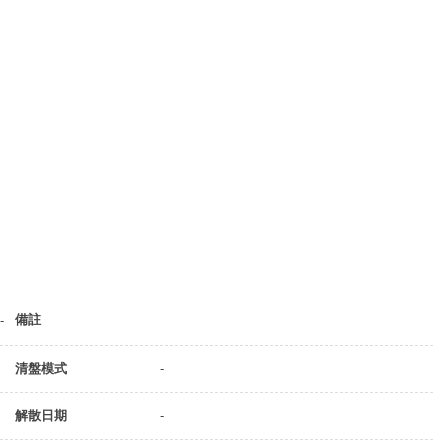
備註
-
清盤模式
-
解散日期
-