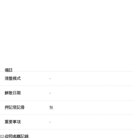
備註
清盤模式
-
解散日期
-
押記登記冊
無
重要事項
-
公司名稱記錄
02-05-2020