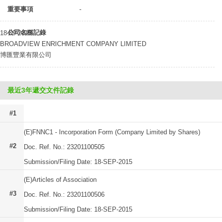
重要事項
-
公司名稱記錄
18-09-2015
BROADVIEW ENRICHMENT COMPANY LIMITED
博匯豐業有限公司
最近3年遞交文件記錄
#1
(E)FNNC1 - Incorporation Form (Company Limited by Shares)
#2
Doc. Ref. No.: 23201100505
Submission/Filing Date: 18-SEP-2015
(E)Articles of Association
#3
Doc. Ref. No.: 23201100506
Submission/Filing Date: 18-SEP-2015