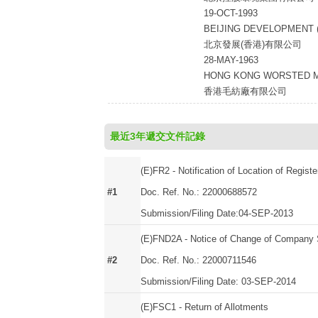
19-OCT-1993
BEIJING DEVELOPMENT 
北京發展(香港)有限公司
28-MAY-1963
HONG KONG WORSTED MI
香港毛紡廠有限公司
最近3年遞交文件記錄
(E)FR2 - Notification of Location of Registe
#1
Doc. Ref. No.: 22000688572
Submission/Filing Date:04-SEP-2013
(E)FND2A - Notice of Change of Company S
#2
Doc. Ref. No.: 22000711546
Submission/Filing Date: 03-SEP-2014
(E)FSC1 - Return of Allotments