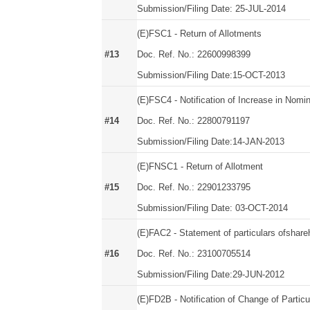
Submission/Filing Date: 25-JUL-2014
(E)FSC1 - Return of Allotments
#13
Doc. Ref. No.: 22600998399
Submission/Filing Date:15-OCT-2013
(E)FSC4 - Notification of Increase in Nomin
#14
Doc. Ref. No.: 22800791197
Submission/Filing Date:14-JAN-2013
(E)FNSC1 - Return of Allotment
#15
Doc. Ref. No.: 22901233795
Submission/Filing Date: 03-OCT-2014
(E)FAC2 - Statement of particulars ofshare
#16
Doc. Ref. No.: 23100705514
Submission/Filing Date:29-JUN-2012
(E)FD2B - Notification of Change of Particu