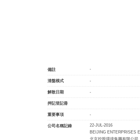
-
備註
清盤模式
-
解散日期
-
押記登記冊
重要事項
-
22-JUL-2016
公司名稱記錄
BEIJING ENTERPRISES 
北京控股環境集團有限公司