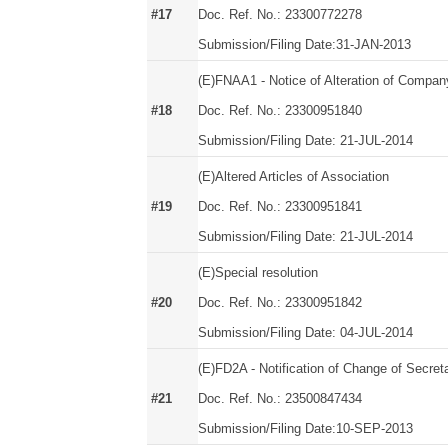
#17
Doc. Ref. No.: 23300772278
Submission/Filing Date:31-JAN-2013
(E)FNAA1 - Notice of Alteration of Company
#18
Doc. Ref. No.: 23300951840
Submission/Filing Date: 21-JUL-2014
(E)Altered Articles of Association
#19
Doc. Ref. No.: 23300951841
Submission/Filing Date: 21-JUL-2014
(E)Special resolution
#20
Doc. Ref. No.: 23300951842
Submission/Filing Date: 04-JUL-2014
(E)FD2A - Notification of Change of Secret
#21
Doc. Ref. No.: 23500847434
Submission/Filing Date:10-SEP-2013