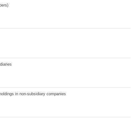
bers)
diaries
holdings in non-subsidiary companies