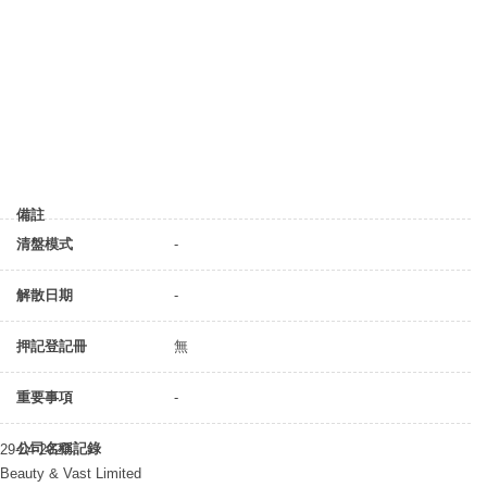
備註
清盤模式
-
解散日期
-
押記登記冊
無
重要事項
-
公司名稱記錄
29-04-2020
Beauty & Vast Limited