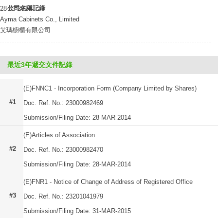
公司名稱記錄
28-03-2014
Ayma Cabinets Co., Limited
艾瑪櫥櫃有限公司
最近3年遞交文件記錄
(E)FNNC1 - Incorporation Form (Company Limited by Shares)
#1
Doc. Ref. No.: 23000982469
Submission/Filing Date: 28-MAR-2014
(E)Articles of Association
#2
Doc. Ref. No.: 23000982470
Submission/Filing Date: 28-MAR-2014
(E)FNR1 - Notice of Change of Address of Registered Office
#3
Doc. Ref. No.: 23201041979
Submission/Filing Date: 31-MAR-2015