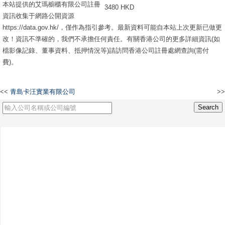
本站提供的艾瑪櫥櫃有限公司註冊
3480 HKD
資訊收集于網路公開資源
https://data.gov.hk/，僅作為指引參考。最新資料可能自本站上次更新已做更
改！資訊不準確的，我們不承擔任何責任。有關香港公司的更多詳細資訊(如
檔影像記錄、董事資料、抵押情況等)請訪問香港公司註冊處網查詢(需付
費)。
<<
青島卡汪實業有限公司
>>
KDAIBA INTERNATIONAL HOLDINGS LIMITED