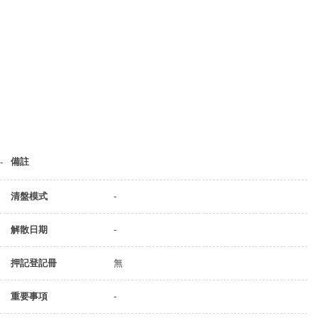
備註
-
清盤模式
-
解散日期
-
押記登記冊
無
重要事項
-