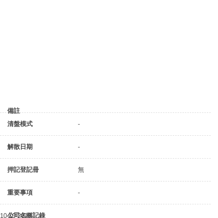
備註
清盤模式
-
解散日期
-
押記登記冊
無
重要事項
-
公司名稱記錄
10-10-2018